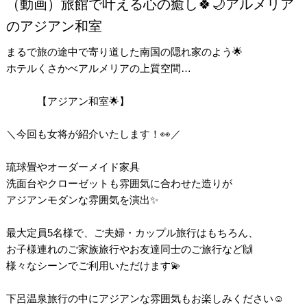
（動画）旅館で叶える心の癒し🍀🌙アルメリア
のアジアン和室
まるで旅の途中で寄り道した南国の隠れ家のよう🌟
ホテルくさかべアルメリアの上質空間…
【アジアン和室🌟】
＼今回も女将が紹介いたします！👀／
琉球畳やオーダーメイド家具
洗面台やクローゼットも雰囲気に合わせた造りが
アジアンモダンな雰囲気を演出✨
最大定員5名様で、ご夫婦・カップル旅行はもちろん、
お子様連れのご家族旅行やお友達同士のご旅行など🙌
様々なシーンでご利用いただけます💫
下呂温泉旅行の中にアジアンな雰囲気もお楽しみください☺️