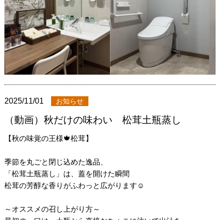
2025/11/01
お知らせ
（動画）秋だけの味わい 松茸土瓶蒸し
【秋の味覚の王様🍁松茸】
季節を丸ごと閉じ込めた逸品、
「松茸土瓶蒸し」は、蓋を開けた瞬間
松茸の芳醇な香りがふわっと広がります☺️
～オススメの召し上がり方～