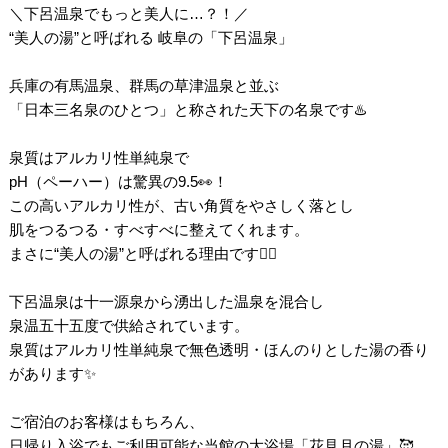
＼下呂温泉でもっと美人に…？！／
“美人の湯”と呼ばれる 岐阜の「下呂温泉」
兵庫の有馬温泉、群馬の草津温泉と並ぶ
「日本三名泉のひとつ」と称された天下の名泉です♨️
泉質はアルカリ性単純泉で
pH（ペーハー）は驚異の9.5👀！
この高いアルカリ性が、古い角質をやさしく落とし
肌をつるつる・すべすべに整えてくれます。
まさに“美人の湯”と呼ばれる理由です🧖‍♀️
下呂温泉は十一源泉から湧出した温泉を混合し
泉温五十五度で供給されています。
泉質はアルカリ性単純泉で無色透明・ほんのりとした湯の香り
があります✨
ご宿泊のお客様はもちろん、
日帰り入浴でもご利用可能な当館の大浴場「花見月の湯」🥰