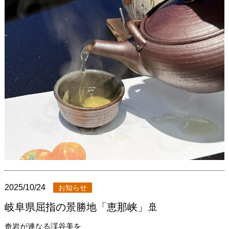
2025/10/24
お知らせ
岐阜県屈指の景勝地「恵那峡」🚢
奇岩が連なる渓谷美を