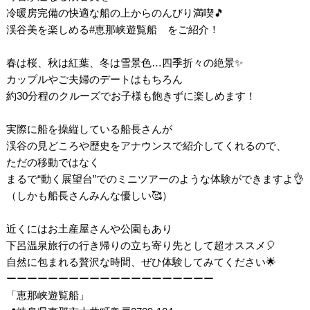
冷暖房完備の快適な船の上からのんびり満喫🎵
渓谷美を楽しめる#恵那峡遊覧船 をご紹介！
春は桜、秋は紅葉、冬は雪景色…四季折々の絶景✨
カップルやご夫婦のデートはもちろん
約30分程のクルーズでお子様も飽きずに楽しめます！
実際に船を操縦している船長さんが
渓谷の見どころや歴史をアナウンスで紹介してくれるので、
ただの移動ではなく
まるで“動く展望台”でのミニツアーのような体験ができますよ👌
（しかも船長さんみんな優しい🥰）
近くにはお土産屋さんや公園もあり
下呂温泉旅行の行き帰りの立ち寄り先として超オススメ🎈
自然に包まれる贅沢な時間、ぜひ体験してみてください🌟
ーーーーーーーーーーーーーーーーーーーー
「恵那峡遊覧船」