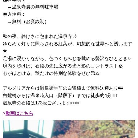
→温泉寺裏の無料駐車場
🎟️入場料：
→無料（お賽銭制）
秋の夜、静けさに包まれた温泉寺🌙
ゆらめく灯りに照らされる紅葉が、幻想的な世界へと誘います
🍁
足湯に浸かりながら、色づくもみじを眺める贅沢なひととき✨
境内を歩けば、石段の先に広がる光と影のコントラスト🪨
心がほどける、秋だけの特別な体験をぜひ🥰♨️
アルメリアからは温泉街手前の白鷺橋まで無料送迎あり🚌
白鷺橋からは温泉時入口（階段下）までは徒歩約4分🚶‍♀️
温泉寺の石段は173段ございます👀👀
動画はこちら