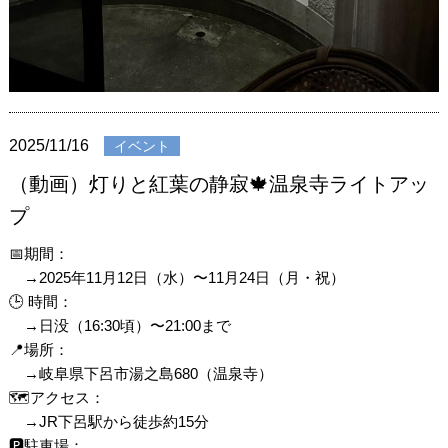
2025/11/16
イベント
（動画）灯りと紅葉の静寂🍁温泉寺ライトアッ
プ
📅期間：
→2025年11月12日（水）〜11月24日（月・祝）
🕒 時間：
→日没（16:30頃）〜21:00まで
📍場所：
→岐阜県下呂市湯之島680（温泉寺）
🗺️アクセス：
→JR下呂駅から徒歩約15分
🅿️駐車場：