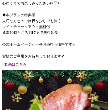
心ゆくまでお楽しみください(>▽<)
◆本プランの特典🉐
大切な方とのご旅行を少しでも長く…
レイトチェックアウト無料🕒
通常10時ところ11時まで無料延長
公式ホームページが一番お値打ち価格です✨
皆様のご利用をお待ちしております💕
動画はこちら