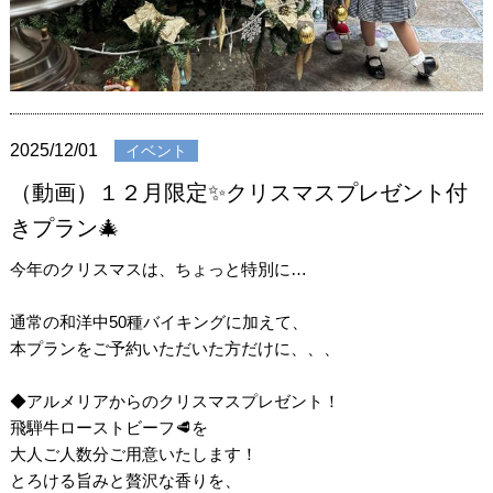
2025/12/01
イベント
（動画）１２月限定✨クリスマスプレゼント付
きプラン🎄
今年のクリスマスは、ちょっと特別に…
通常の和洋中50種バイキングに加えて、
本プランをご予約いただいた方だけに、、、
◆アルメリアからのクリスマスプレゼント！
飛騨牛ローストビーフ🥩を
大人ご人数分ご用意いたします！
とろける旨みと贅沢な香りを、