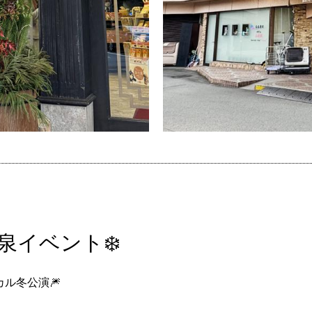
泉イベント❄️
ル冬公演🎆