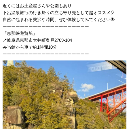
近くにはお土産屋さんや公園もあり
下呂温泉旅行の行き帰りの立ち寄り先として超オススメ🎈
自然に包まれる贅沢な時間、ぜひ体験してみてください🌟
ーーーーーーーーーーーーーーーーーーーー
「恵那峡遊覧船」
📍岐阜県恵那市大井町奥戸2709-104
🚗当館から車で約1時間10分
ーーーーーーーーーーーーーーーーーーーー