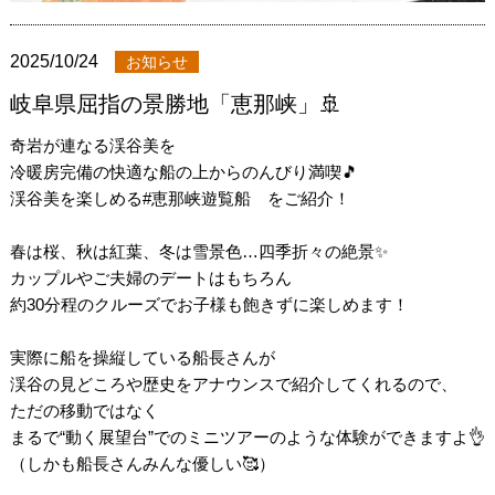
2025/10/24
お知らせ
岐阜県屈指の景勝地「恵那峡」🚢
奇岩が連なる渓谷美を
冷暖房完備の快適な船の上からのんびり満喫🎵
渓谷美を楽しめる#恵那峡遊覧船 をご紹介！
春は桜、秋は紅葉、冬は雪景色…四季折々の絶景✨
カップルやご夫婦のデートはもちろん
約30分程のクルーズでお子様も飽きずに楽しめます！
実際に船を操縦している船長さんが
渓谷の見どころや歴史をアナウンスで紹介してくれるので、
ただの移動ではなく
まるで“動く展望台”でのミニツアーのような体験ができますよ👌
（しかも船長さんみんな優しい🥰）