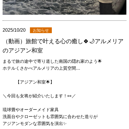
2025/10/20
お知らせ
（動画）旅館で叶える心の癒し🍀🌙アルメリア
のアジアン和室
まるで旅の途中で寄り道した南国の隠れ家のよう🌟
ホテルくさかべアルメリアの上質空間…
【アジアン和室🌟】
＼今回も女将が紹介いたします！👀／
琉球畳やオーダーメイド家具
洗面台やクローゼットも雰囲気に合わせた造りが
アジアンモダンな雰囲気を演出✨