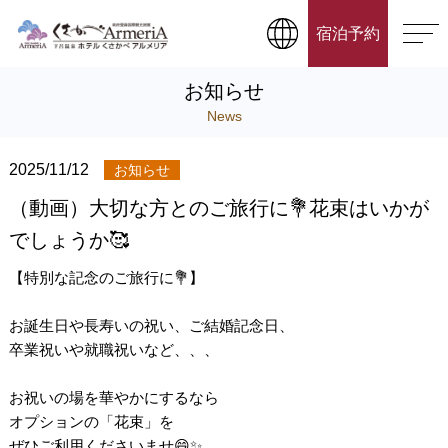
宿泊予約
お知らせ
News
2025/11/12
お知らせ
（動画）大切な方とのご旅行に💐花束はいかが
でしょうか🥰
【特別な記念のご旅行に💐】
お誕生日や長寿いの祝い、ご結婚記念日、
卒業祝いや就職祝いなど、、、
お祝いの場を華やかにするなら
オプションの「花束」を
ぜひご利用くださいませ😄✨