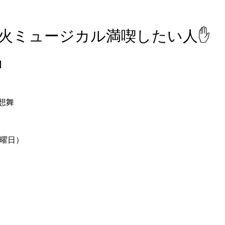
火ミュージカル満喫したい人✋
】
想舞
土曜日）