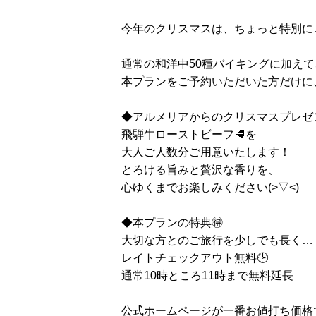
今年のクリスマスは、ちょっと特別に
通常の和洋中50種バイキングに加えて
本プランをご予約いただいた方だけに
◆アルメリアからのクリスマスプレゼ
飛騨牛ローストビーフ🥩を
大人ご人数分ご用意いたします！
とろける旨みと贅沢な香りを、
心ゆくまでお楽しみください(>▽<)
◆本プランの特典🉐
大切な方とのご旅行を少しでも長く…
レイトチェックアウト無料🕒
通常10時ところ11時まで無料延長
公式ホームページが一番お値打ち価格