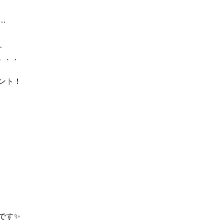
…
、
、、、
ント！
です✨