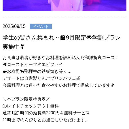
2025/09/15
イベント
学生の皆さん集まれ～🏫9月限定🌟学割プラン
実施中❣
お食事は若者が好きなお料理を詰め込んだ和洋折衷コース！
🥩ローストビーフ🍤エビフライ
🍣お寿司🐂飛騨牛の鉄板焼き等々…
デザートは自家製りんごプリンパフェ🍎
会席料理とは違った食べやすいお料理で構成しています🎵
＼本プラン限定特典🌟／
①レイトチェックアウト無料
通常1室1時間の延長料2200円を無料サービス
11時までのんびりとお過ごしいただけます。