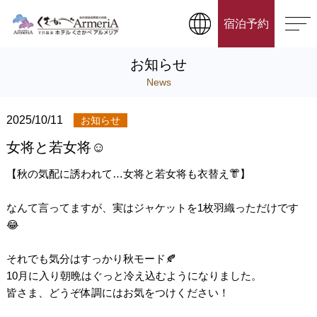
宿泊予約
お知らせ
News
2025/10/11
お知らせ
女将と若女将☺
【秋の気配に誘われて…女将と若女将も衣替え👘】
なんて言ってますが、実はジャケットを1枚羽織っただけです
😂
それでも気分はすっかり秋モード🍂
10月に入り朝晩はぐっと冷え込むようになりました。
皆さま、どうぞ体調にはお気をつけください！