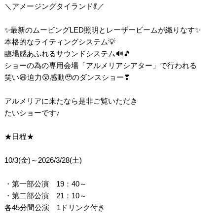
＼アメージングタイランド💃／
✨最新のムービングLED照明とレーザービームが織りなす✨
本格的なライティングシステム💡
臨場感あふれるサウンドシステム🔊🎵
ショーの為の専用会場「アルメリアシアター」で行われる
笑い😆迫力😲感動🥹のダンスショー❣
アルメリアに来たなら是非ご覧いただき
たいショーです♪
★日程★
10/3(金)～2026/3/28(土)
・第一部公演 19：40～
・第二部公演 21：10～
各45分間公演 1ドリンク付き