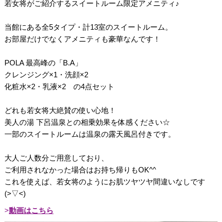
若女将がご紹介するスイートルーム限定アメニティ♪
当館にある全5タイプ・計13室のスイートルーム。
お部屋だけでなくアメニティも豪華なんです！
POLA 最高峰の「B.A」
クレンジング×1・洗顔×2
化粧水×2・乳液×2 の4点セット
どれも若女将大絶賛の使い心地！
美人の湯 下呂温泉との相乗効果を体感ください☆
一部のスイートルームは温泉の露天風呂付きです。
大人ご人数分ご用意しており、
ご利用されなかった場合はお持ち帰りもOK^^
これを使えば、若女将のようにお肌ツヤツヤ間違いなしです
(>▽<)
動画はこちら