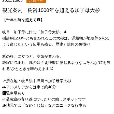
2025/10/05
お知らせ
観光案内 樹齢1000年を超える加子母大杉
【千年の時を超えて🏯】
岐阜・加子母に佇む「加子母大杉」🌲
樹齢約1200年とも言われるこの大杉は、源頼朝が地蔵尊を祀る
よう命じたという伝承も残る、歴史と信仰の象徴📜
杉の根元に立つと、空気が変わる。
静寂に包まれ、風の音さえ神聖に感じるような…そんな“時を忘
れる”ひとときを味わえます😌
📍所在地：岐阜県中津川市加子母字大杉
🚗アルメリアからは車で約40分
🅿️駐車場あり
✅温泉旅の寄り道にぴったりの癒しスポットです
🪵地元では「なめくじ祭」などユニークな行事も