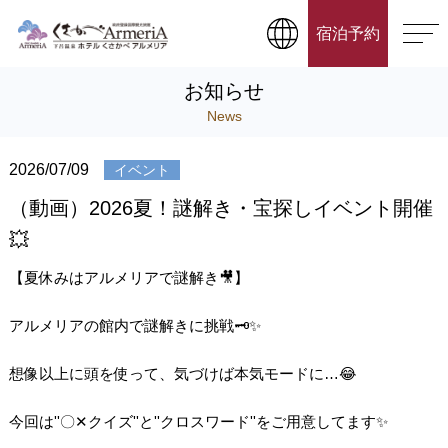
宿泊予約
お知らせ
News
2026/07/09
イベント
（動画）2026夏！謎解き・宝探しイベント開催
💥
【夏休みはアルメリアで謎解き🎥】
アルメリアの館内で謎解きに挑戦🗝️✨
想像以上に頭を使って、気づけば本気モードに…😂
今回は''〇‪✕‬‪‪クイズ''と''クロスワード''をご用意してます✨️