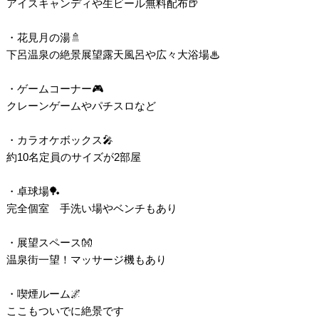
アイスキャンディや生ビール無料配布🍺
・花見月の湯🚿
下呂温泉の絶景展望露天風呂や広々大浴場♨
・ゲームコーナー🎮
クレーンゲームやパチスロなど
・カラオケボックス🎤
約10名定員のサイズが2部屋
・卓球場🏓
完全個室 手洗い場やベンチもあり
・展望スペース👐
温泉街一望！マッサージ機もあり
・喫煙ルーム🌌
ここもついでに絶景です