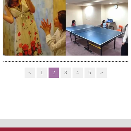
<
1
2
3
4
5
>