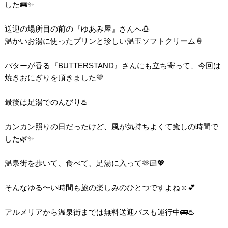
した🚌✨
送迎の場所目の前の『ゆあみ屋』さんへ🍮
温かいお湯に使ったプリンと珍しい温玉ソフトクリーム🍦
バターが香る『BUTTERSTAND』さんにも立ち寄って、今回は
焼きおにぎりを頂きました💛
最後は足湯でのんびり♨️
カンカン照りの日だったけど、風が気持ちよくて癒しの時間で
した🌿✨
温泉街を歩いて、食べて、足湯に入って🫶🏻💖
そんなゆる〜い時間も旅の楽しみのひとつですよね☺️💕
アルメリアから温泉街までは無料送迎バスも運行中🚌♨️