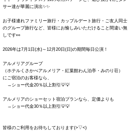
サー達が華麗に演出✨✨
お子様連れファミリー旅行・カップルデート旅行・ご友人同士
のグループ旅行など、皆様にお愉しみいただけること間違い無
しです👀
2026年は7月1日(水)～12月20日(日)の期間毎日公演！
アルメリアグループ
（ホテルくさかべアルメリア・紅葉館わん泊亭・みのり荘）
にご宿泊のお客様なら、
→ショー代金20％以上割引💡💡
アルメリアのショーセット宿泊プランなら、定価よりも
→ショー代金30％以上割引💡💡
皆様のご利用をお待ちしております(>▽<)