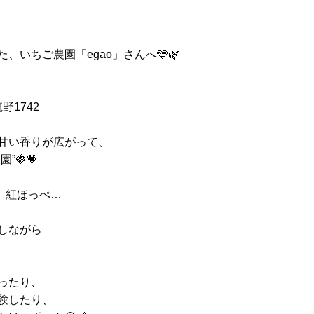
いちご農園「egao」さんへ🩵🌿
野1742
甘い香りが広がって、
🍓💗
、紅ほっぺ…
しながら
ったり、
験したり、