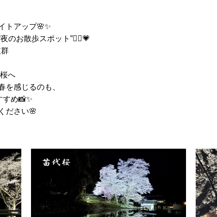
トアップ🌸✨
お散歩スポット”🚶‍♀️💗
抜群
夜桜へ
春を感じるのも、
すめ📸✨
ださい🌸