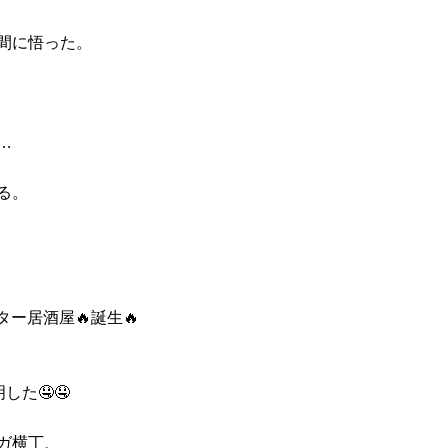
間に悟った。
…
る。
ター居酒屋🔥誕生🔥
した🤤🤤
ガ横丁、