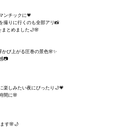
マンチックに💗
を撮りに行くのも全部アリ📸
まとめました🌙🌸
浮かび上がる圧巻の景色🌸✨
📷
楽しみたい夜にぴったり🌙💗
間に🌸
す🌸🌙