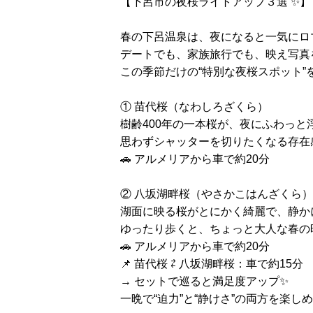
【下呂市の夜桜ライトアップ３選 ✨】
春の下呂温泉は、夜になると一気にロ
デートでも、家族旅行でも、映え写真
この季節だけの“特別な夜桜スポット”を
① 苗代桜（なわしろざくら）
樹齢400年の一本桜が、夜にふわっと
思わずシャッターを切りたくなる存在感
🚗 アルメリアから車で約20分
② 八坂湖畔桜（やさかこはんざくら）
湖面に映る桜がとにかく綺麗で、静かに
ゆったり歩くと、ちょっと大人な春の時
🚗 アルメリアから車で約20分
📌 苗代桜 ⇄ 八坂湖畔桜：車で約15分
→ セットで巡ると満足度アップ✨
一晩で“迫力”と“静けさ”の両方を楽しめま