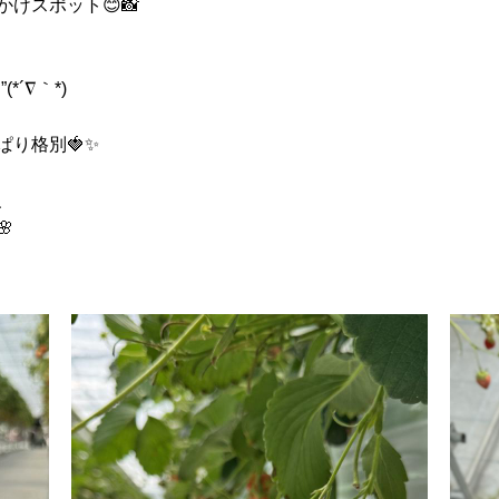
けスポット😊📸
´∇｀*)
り格別🍓✨
、
