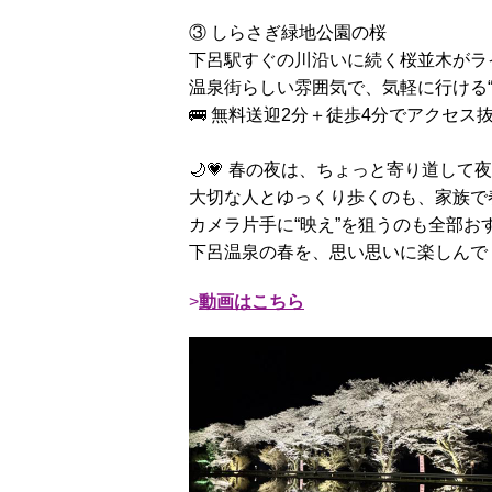
③ しらさぎ緑地公園の桜
下呂駅すぐの川沿いに続く桜並木がライ
温泉街らしい雰囲気で、気軽に行ける“夜の
🚌 無料送迎2分＋徒歩4分でアクセス
🌙💗 春の夜は、ちょっと寄り道して
大切な人とゆっくり歩くのも、家族で
カメラ片手に“映え”を狙うのも全部おす
下呂温泉の春を、思い思いに楽しんでく
動画はこちら