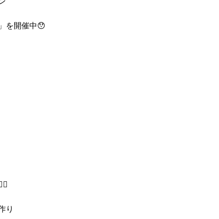
ン
」を開催中😯
♀️
作り