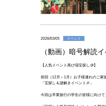
2026/03/05
イベント
（動画）暗号解読イ
【人気イベント再び🤤宝探し🪙】
前回（12月～1月）お子様連れのご家
「宝探し＆謎解きイベント🎉」
今回は卒業旅行の学生の皆様に向けて、難