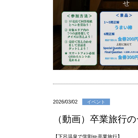
2026/03/02
イベント
（動画）卒業旅行の
【下呂温泉で学割✏️卒業旅行】