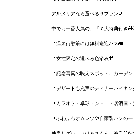
アルメリアなら選べる６プラン🎵
中でも一番人気の、『７大特典付き🎁
📌温泉街散策には無料送迎バス🚌
📌女性限定の選べる色浴衣👘
📌記念写真の映えスポット、ガーデン
📌デザートも充実のディナーバイキング
📌カラオケ・卓球・ショー・居酒屋・
📌ふわふわオムレツや自家製パンのモ
仲良しグループはもちろん、彼氏💛