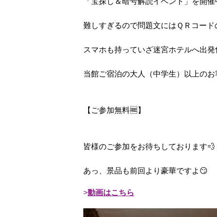
「宝探し＆暗号解読イベント」を開催中
難しすぎるので問題文にはＱＲコード
スマホも持っていざ迷宮ホテルへ出発
当館ご宿泊の大人（中学生）以上のお
【ご参加無料🆓】
皆様のご参加をお待ちしております💨
あっ、景品も前回より豪華ですよ😏
動画はこちら