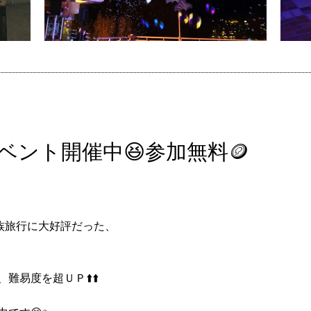
ベント開催中😆参加無料🪙
族旅行に大好評だった、
易度を超ＵＰ⬆️⬆️