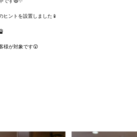
です😆✨
のヒントを設置しました📱

客様が対象です😲