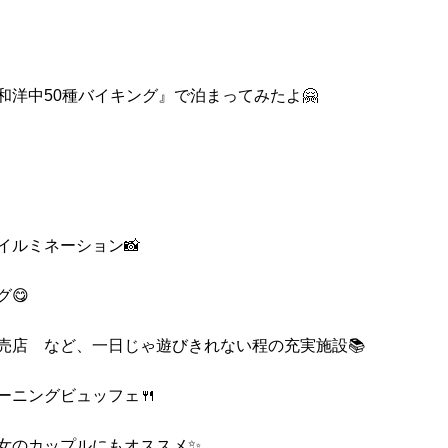
和洋中50種バイキング』で泊まってみたよ🤗
イルミネーション📸
😋
売店 など、一日じゃ遊びきれない程の充実施設📚
ーニングビュッフェ🍴
彼女のカップルにもオススメ✨