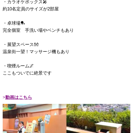
・カラオケボックス🎤
約10名定員のサイズが2部屋
・卓球場🏓
完全個室 手洗い場やベンチもあり
・展望スペース👐
温泉街一望！マッサージ機もあり
・喫煙ルーム🌌
ここもついでに絶景です
動画はこちら