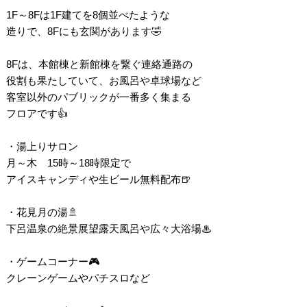
1F～8Fは1F建てを8個並べたような
造りで、8Fにも玄関があります🤣
8Fは、本館棟と新館棟を繋ぐ連絡通路の
役割も果たしていて、お風呂や卓球場など
客室以外のパブリックが一番多く集まる
フロアです👍
・湯上りサロン
月～木 15時～18時限定で
アイスキャンディや生ビール無料配布🍺
・花見月の湯🚿
下呂温泉の絶景展望露天風呂や広々大浴場♨
・ゲームコーナー🎮
クレーンゲームやパチスロなど