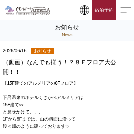
宿泊予約
お知らせ
News
2026/06/16
お知らせ
（動画）なんでも揃う！？８Ｆフロア大公
開！！
【15F建てのアルメリアの8Fフロア】
下呂温泉のホテルくさかべアルメリアは
15F建て👀
と見せかけて、、、
1Fから8Fまでは、山の斜面に沿って
段々畑のように建っております✨