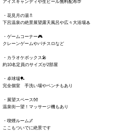
アイスキャンディや生ビール無料配布🍺
・花見月の湯🚿
下呂温泉の絶景展望露天風呂や広々大浴場♨
・ゲームコーナー🎮
クレーンゲームやパチスロなど
・カラオケボックス🎤
約10名定員のサイズが2部屋
・卓球場🏓
完全個室 手洗い場やベンチもあり
・展望スペース👐
温泉街一望！マッサージ機もあり
・喫煙ルーム🌌
ここもついでに絶景です