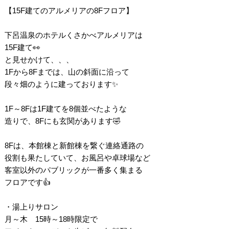
【15F建てのアルメリアの8Fフロア】
下呂温泉のホテルくさかべアルメリアは
15F建て👀
と見せかけて、、、
1Fから8Fまでは、山の斜面に沿って
段々畑のように建っております✨
1F～8Fは1F建てを8個並べたような
造りで、8Fにも玄関があります🤣
8Fは、本館棟と新館棟を繋ぐ連絡通路の
役割も果たしていて、お風呂や卓球場など
客室以外のパブリックが一番多く集まる
フロアです👍
・湯上りサロン
月～木 15時～18時限定で