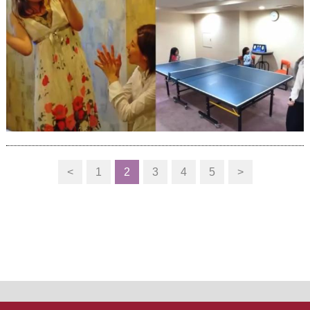
<
1
2
3
4
5
>