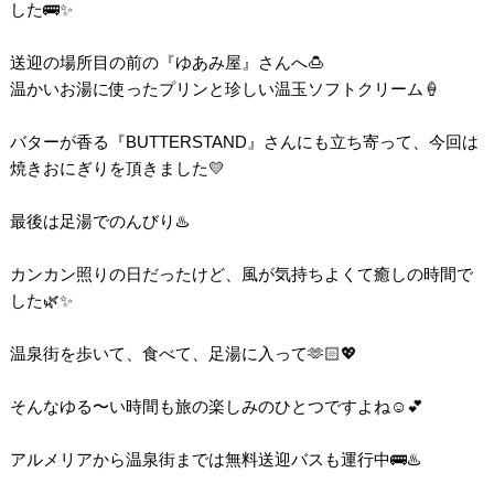
した🚌✨
送迎の場所目の前の『ゆあみ屋』さんへ🍮
温かいお湯に使ったプリンと珍しい温玉ソフトクリーム🍦
バターが香る『BUTTERSTAND』さんにも立ち寄って、今回は
焼きおにぎりを頂きました💛
最後は足湯でのんびり♨️
カンカン照りの日だったけど、風が気持ちよくて癒しの時間で
した🌿✨
温泉街を歩いて、食べて、足湯に入って🫶🏻💖
そんなゆる〜い時間も旅の楽しみのひとつですよね☺️💕
アルメリアから温泉街までは無料送迎バスも運行中🚌♨️