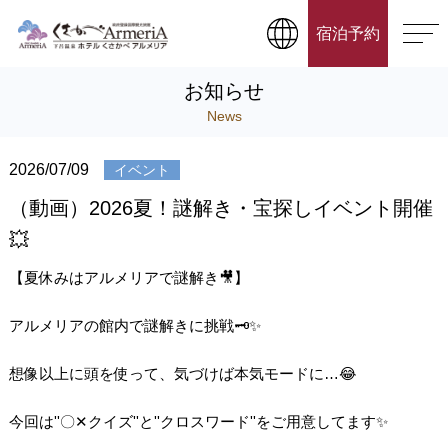
宿泊予約
お知らせ
News
2026/07/09
イベント
（動画）2026夏！謎解き・宝探しイベント開催
💥
【夏休みはアルメリアで謎解き🎥】
アルメリアの館内で謎解きに挑戦🗝️✨
想像以上に頭を使って、気づけば本気モードに…😂
今回は''〇‪✕‬‪‪クイズ''と''クロスワード''をご用意してます✨️