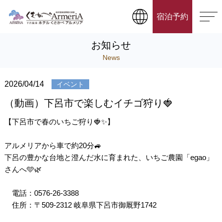
宿泊予約
お知らせ
News
2026/04/14
イベント
（動画）下呂市で楽しむイチゴ狩り🍓
【下呂市で春のいちご狩り🍓✨】
アルメリアから車で約20分🚙
下呂の豊かな台地と澄んだ水に育まれた、いちご農園「egao」
さんへ🩵🌿
電話：0576-26-3388
住所：〒509-2312 岐阜県下呂市御厩野1742