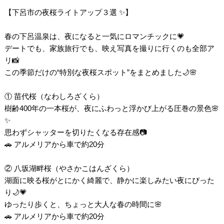
【下呂市の夜桜ライトアップ３選 ✨】
春の下呂温泉は、夜になると一気にロマンチックに💗
デートでも、家族旅行でも、映え写真を撮りに行くのも全部ア
リ📸
この季節だけの“特別な夜桜スポット”をまとめました🌙🌸
① 苗代桜（なわしろざくら）
樹齢400年の一本桜が、夜にふわっと浮かび上がる圧巻の景色🌸
✨
思わずシャッターを切りたくなる存在感📷
🚗 アルメリアから車で約20分
② 八坂湖畔桜（やさかこはんざくら）
湖面に映る桜がとにかく綺麗で、静かに楽しみたい夜にぴった
り🌙💗
ゆったり歩くと、ちょっと大人な春の時間に🌸
🚗 アルメリアから車で約20分