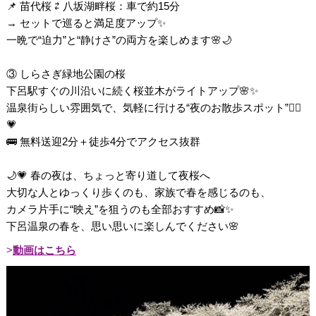
📌 苗代桜 ⇄ 八坂湖畔桜：車で約15分
→ セットで巡ると満足度アップ✨
一晩で“迫力”と“静けさ”の両方を楽しめます🌸🌙
③ しらさぎ緑地公園の桜
下呂駅すぐの川沿いに続く桜並木がライトアップ🌸✨
温泉街らしい雰囲気で、気軽に行ける“夜のお散歩スポット”🚶‍♀️
💗
🚌 無料送迎2分＋徒歩4分でアクセス抜群
🌙💗 春の夜は、ちょっと寄り道して夜桜へ
大切な人とゆっくり歩くのも、家族で春を感じるのも、
カメラ片手に“映え”を狙うのも全部おすすめ📸✨
下呂温泉の春を、思い思いに楽しんでください🌸
動画はこちら