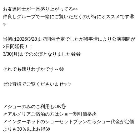
お友達同士が一番盛り上がってる👀
仲良しグループで一緒にご覧いただくのが特にオススメです🤩
✨
当初は2026/3/28まで開催予定でしたが諸事情により公演期間が
2日間延長！！
3/30(月)までの公演となりました😁😁
それでも残りわずかです～😢
ぜひ皆様でご覧くださいませ✨✨
📌ショーのみのご利用もOK👌
📌アルメリアご宿泊の方はショー割引価格💰
📌インターネットのショーセットプランならショー代金が定価
よりも30％以上お得😮