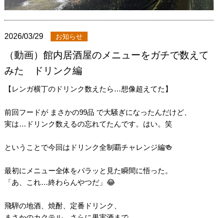
2026/03/29
お知らせ
（動画）館内居酒屋のメニューをガチで数えて
みた ドリンク編
【レンガ横丁のドリンク数えたら…想像超えてた】
前回フードが まさかの99品 で大騒ぎになったんだけど、
実は…ドリンク数えるの忘れてたんです。はい。笑
ということで今回はドリンク全制覇チャレンジ編🍻
最初にメニュー全体をパラッと見た瞬間に悟った。
「あ、これ…終わらんやつだ」😂
飛騨の地酒、焼酎、定番ドリンク、
まさかのカクテル、さらに果実酒まで…