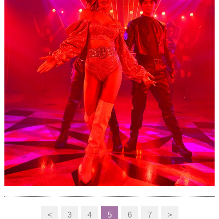
<
3
4
5
6
7
>