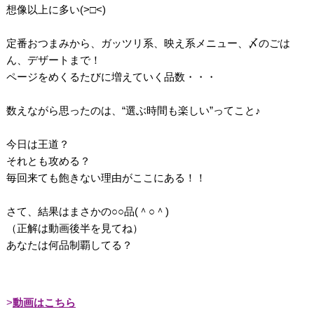
想像以上に多い(>□<)
定番おつまみから、ガッツリ系、映え系メニュー、〆のごは
ん、デザートまで！
ページをめくるたびに増えていく品数・・・
数えながら思ったのは、“選ぶ時間も楽しい”ってこと♪
今日は王道？
それとも攻める？
毎回来ても飽きない理由がここにある！！
さて、結果はまさかの○○品(＾○＾)
（正解は動画後半を見てね）
あなたは何品制覇してる？
動画はこちら