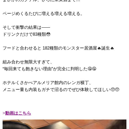
ページめくるたびに増える増える増える。
そして衝撃の結果は――
ドリンクだけで83種類😳
フードと合わせると 182種類のモンスター居酒屋🔥誕生🔥
組み合わせ無限大すぎて、
“毎回来ても飽きない理由”が完全に判明した🤤🤤
ホテルくさかべアルメリア館内のレンガ横丁、
メニュー量も内装もガチで沼るのでぜひ体験してほしい🥺🥺
動画はこちら