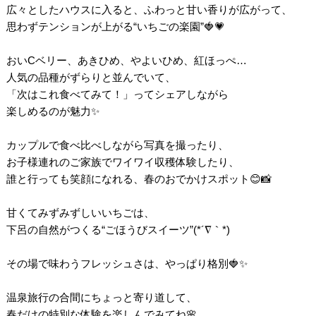
広々としたハウスに入ると、ふわっと甘い香りが広がって、
思わずテンションが上がる“いちごの楽園”🍓💗
おいCベリー、あきひめ、やよいひめ、紅ほっぺ…
人気の品種がずらりと並んでいて、
「次はこれ食べてみて！」ってシェアしながら
楽しめるのが魅力✨
カップルで食べ比べしながら写真を撮ったり、
お子様連れのご家族でワイワイ収穫体験したり、
誰と行っても笑顔になれる、春のおでかけスポット😊📸
甘くてみずみずしいいちごは、
下呂の自然がつくる“ごほうびスイーツ”(*´∇｀*)
その場で味わうフレッシュさは、やっぱり格別🍓✨
温泉旅行の合間にちょっと寄り道して、
春だけの特別な体験を楽しんでみてね🌸