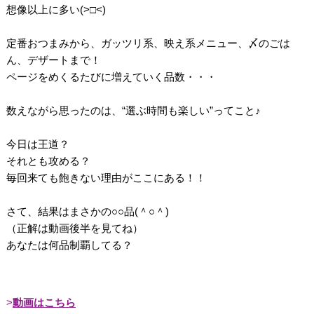
想像以上に多い(>□<)
定番おつまみから、ガッツリ系、映え系メニュー、〆のごは
ん、デザートまで！
ページをめくるたびに増えていく品数・・・
数えながら思ったのは、“選ぶ時間も楽しい”ってこと♪
今日は王道？
それとも攻める？
毎回来ても飽きない理由がここにある！！
さて、結果はまさかの○○品(＾○＾)
（正解は動画後半を見てね）
あなたは何品制覇してる？
動画はこちら