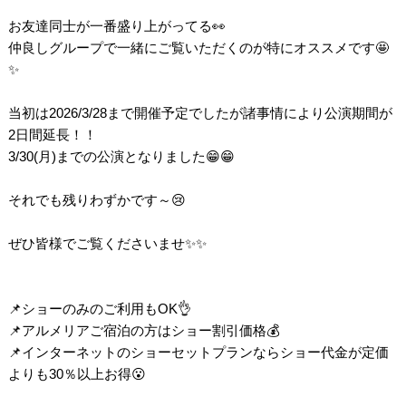
お友達同士が一番盛り上がってる👀
仲良しグループで一緒にご覧いただくのが特にオススメです🤩
✨
当初は2026/3/28まで開催予定でしたが諸事情により公演期間が
2日間延長！！
3/30(月)までの公演となりました😁😁
それでも残りわずかです～😢
ぜひ皆様でご覧くださいませ✨✨
📌ショーのみのご利用もOK👌
📌アルメリアご宿泊の方はショー割引価格💰
📌インターネットのショーセットプランならショー代金が定価
よりも30％以上お得😮