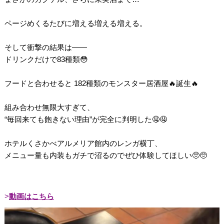
ページめくるたびに増える増える増える。
そして衝撃の結果は――
ドリンクだけで83種類😳
フードと合わせると 182種類のモンスター居酒屋🔥誕生🔥
組み合わせ無限大すぎて、
“毎回来ても飽きない理由”が完全に判明した🤤🤤
ホテルくさかべアルメリア館内のレンガ横丁、
メニュー量も内装もガチで沼るのでぜひ体験してほしい🥺🥺
動画はこちら