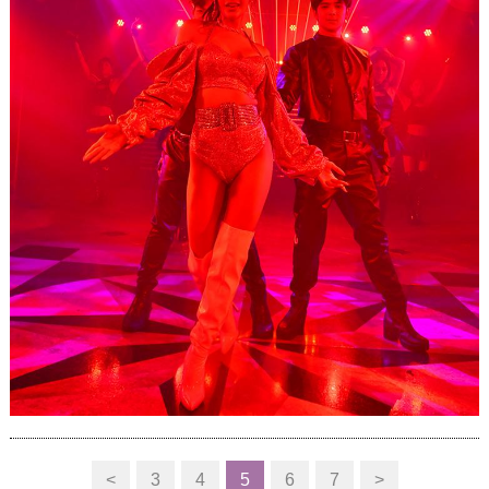
<
3
4
5
6
7
>