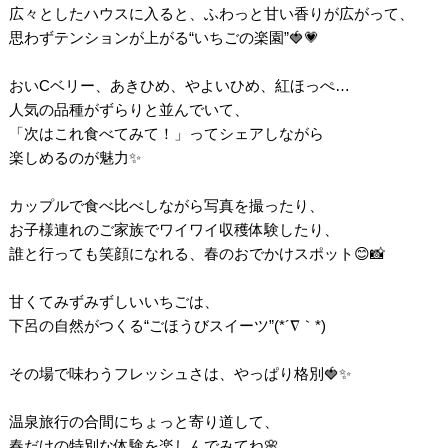
広々としたハウスに入ると、ふわっと甘い香りが広がって、
思わずテンションが上がる“いちごの楽園”🍓💗
おいCベリー、あきひめ、やよいひめ、紅ほっぺ…
人気の品種がずらりと並んでいて、
「次はこれ食べてみて！」ってシェアしながら
楽しめるのが魅力✨
カップルで食べ比べしながら写真を撮ったり、
お子様連れのご家族でワイワイ収穫体験したり、
誰と行っても笑顔になれる、春のおでかけスポット😊📸
甘くてみずみずしいいちごは、
下呂の自然がつくる“ごほうびスイーツ”(*´∇｀*)
その場で味わうフレッシュさは、やっぱり格別🍓✨
温泉旅行の合間にちょっと寄り道して、
春だけの特別な体験を楽しんでみてね🌸