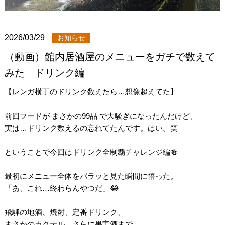
2026/03/29
お知らせ
（動画）館内居酒屋のメニューをガチで数えて
みた ドリンク編
【レンガ横丁のドリンク数えたら…想像超えてた】
前回フードが まさかの99品 で大騒ぎになったんだけど、
実は…ドリンク数えるの忘れてたんです。はい。笑
ということで今回はドリンク全制覇チャレンジ編🍻
最初にメニュー全体をパラッと見た瞬間に悟った。
「あ、これ…終わらんやつだ」😂
飛騨の地酒、焼酎、定番ドリンク、
まさかのカクテル、さらに果実酒まで…