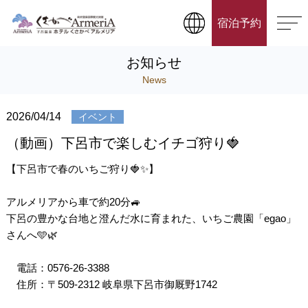
宿泊予約
お知らせ
News
2026/04/14
イベント
（動画）下呂市で楽しむイチゴ狩り🍓
【下呂市で春のいちご狩り🍓✨】
アルメリアから車で約20分🚙
下呂の豊かな台地と澄んだ水に育まれた、いちご農園「egao」
さんへ🩵🌿
電話：0576-26-3388
住所：〒509-2312 岐阜県下呂市御厩野1742