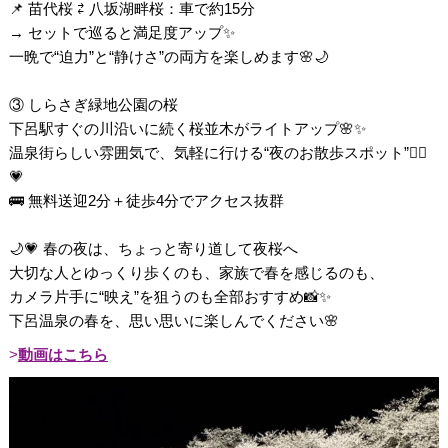
📌 苗代桜 ⇄ 八坂湖畔桜：車で約15分
→ セットで巡ると満足度アップ✨
一晩で“迫力”と“静けさ”の両方を楽しめます🌸🌙
③ しらさぎ緑地公園の桜
下呂駅すぐの川沿いに続く桜並木がライトアップ🌸✨
温泉街らしい雰囲気で、気軽に行ける“夜のお散歩スポット”🚶‍♀️
💗
🚌 無料送迎2分＋徒歩4分でアクセス抜群
🌙💗 春の夜は、ちょっと寄り道して夜桜へ
大切な人とゆっくり歩くのも、家族で春を感じるのも、
カメラ片手に“映え”を狙うのも全部おすすめ📸✨
下呂温泉の春を、思い思いに楽しんでください🌸
動画はこちら