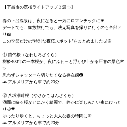
【下呂市の夜桜ライトアップ３選 ✨】
春の下呂温泉は、夜になると一気にロマンチックに💗
デートでも、家族旅行でも、映え写真を撮りに行くのも全部ア
リ📸
この季節だけの“特別な夜桜スポット”をまとめました🌙🌸
① 苗代桜（なわしろざくら）
樹齢400年の一本桜が、夜にふわっと浮かび上がる圧巻の景色🌸
✨
思わずシャッターを切りたくなる存在感📷
🚗 アルメリアから車で約20分
② 八坂湖畔桜（やさかこはんざくら）
湖面に映る桜がとにかく綺麗で、静かに楽しみたい夜にぴった
り🌙💗
ゆったり歩くと、ちょっと大人な春の時間に🌸
🚗 アルメリアから車で約20分