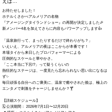
えば…
お待たせしました！
ホテルくさかべアルメリアの名物
『アメージングタイランドショー』の再開が決定しました🎉
新メンバー4名を加えてさらに内容もパワーアップします👍
「温泉旅行って、まったりするだけで終わりがち？」
いえいえ、アルメリアの夜はここからが本番です！
本場タイから来日したプロパフォーマーによる
圧倒的なスケールと華やかさ。
「ここ本当に下呂!?」って疑うくらいの
熱狂的なステージは、一度見たら忘れられない思い出になるは
ず✨
毎日頑張る自分へのご褒美に、温泉で癒やされた後は、極上の
エンタメで刺激をチャージしませんか？🍸
【詳細スケジュール】
🗓 公演期間： 2026年7月1日〜12月20日