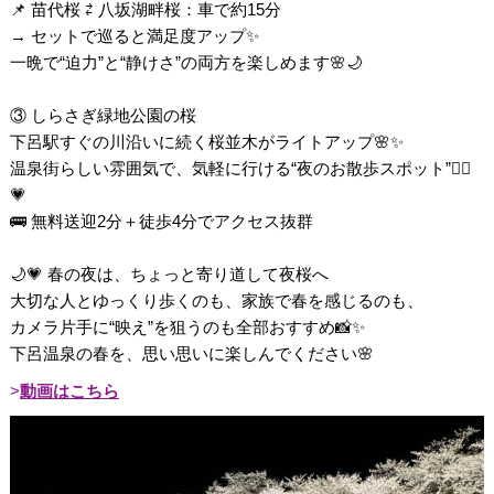
📌 苗代桜 ⇄ 八坂湖畔桜：車で約15分
→ セットで巡ると満足度アップ✨
一晩で“迫力”と“静けさ”の両方を楽しめます🌸🌙
③ しらさぎ緑地公園の桜
下呂駅すぐの川沿いに続く桜並木がライトアップ🌸✨
温泉街らしい雰囲気で、気軽に行ける“夜のお散歩スポット”🚶‍♀️
💗
🚌 無料送迎2分＋徒歩4分でアクセス抜群
🌙💗 春の夜は、ちょっと寄り道して夜桜へ
大切な人とゆっくり歩くのも、家族で春を感じるのも、
カメラ片手に“映え”を狙うのも全部おすすめ📸✨
下呂温泉の春を、思い思いに楽しんでください🌸
動画はこちら