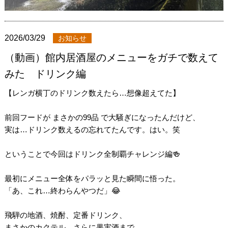
2026/03/29
お知らせ
（動画）館内居酒屋のメニューをガチで数えて
みた ドリンク編
【レンガ横丁のドリンク数えたら…想像超えてた】
前回フードが まさかの99品 で大騒ぎになったんだけど、
実は…ドリンク数えるの忘れてたんです。はい。笑
ということで今回はドリンク全制覇チャレンジ編🍻
最初にメニュー全体をパラッと見た瞬間に悟った。
「あ、これ…終わらんやつだ」😂
飛騨の地酒、焼酎、定番ドリンク、
まさかのカクテル、さらに果実酒まで…