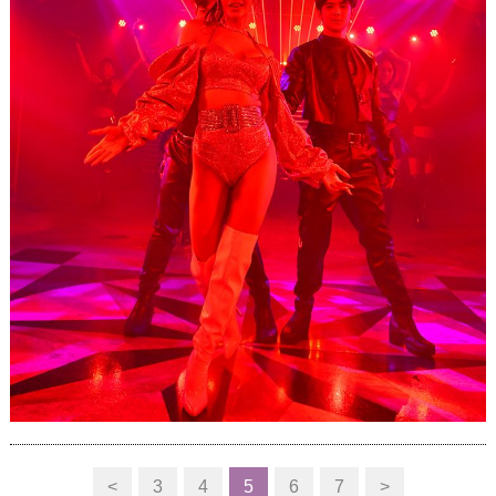
<
3
4
5
6
7
>