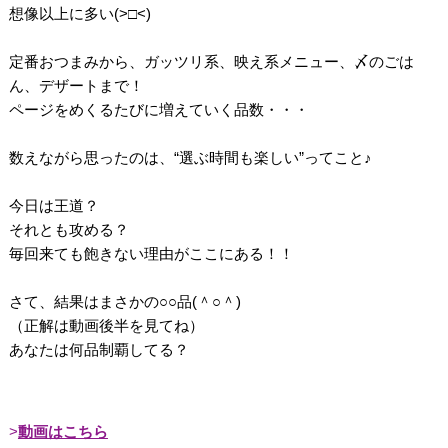
想像以上に多い(>□<)
定番おつまみから、ガッツリ系、映え系メニュー、〆のごは
ん、デザートまで！
ページをめくるたびに増えていく品数・・・
数えながら思ったのは、“選ぶ時間も楽しい”ってこと♪
今日は王道？
それとも攻める？
毎回来ても飽きない理由がここにある！！
さて、結果はまさかの○○品(＾○＾)
（正解は動画後半を見てね）
あなたは何品制覇してる？
動画はこちら