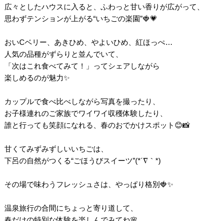
広々としたハウスに入ると、ふわっと甘い香りが広がって、
思わずテンションが上がる“いちごの楽園”🍓💗
おいCベリー、あきひめ、やよいひめ、紅ほっぺ…
人気の品種がずらりと並んでいて、
「次はこれ食べてみて！」ってシェアしながら
楽しめるのが魅力✨
カップルで食べ比べしながら写真を撮ったり、
お子様連れのご家族でワイワイ収穫体験したり、
誰と行っても笑顔になれる、春のおでかけスポット😊📸
甘くてみずみずしいいちごは、
下呂の自然がつくる“ごほうびスイーツ”(*´∇｀*)
その場で味わうフレッシュさは、やっぱり格別🍓✨
温泉旅行の合間にちょっと寄り道して、
春だけの特別な体験を楽しんでみてね🌸