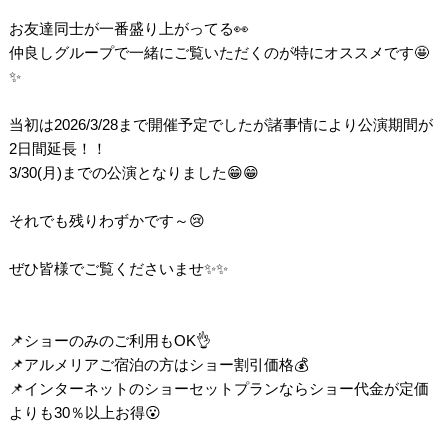
お友達同士が一番盛り上がってる👀
仲良しグループで一緒にご覧いただくのが特にオススメです🤩
✨
当初は2026/3/28まで開催予定でしたが諸事情により公演期間が
2日間延長！！
3/30(月)までの公演となりました😁😁
それでも残りわずかです～😢
ぜひ皆様でご覧くださいませ✨✨
📌ショーのみのご利用もOK👌
📌アルメリアご宿泊の方はショー割引価格💰
📌インターネットのショーセットプランならショー代金が定価
よりも30％以上お得😮