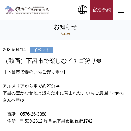
宿泊予約
お知らせ
News
2026/04/14
イベント
（動画）下呂市で楽しむイチゴ狩り🍓
【下呂市で春のいちご狩り🍓✨】
アルメリアから車で約20分🚙
下呂の豊かな台地と澄んだ水に育まれた、いちご農園「egao」
さんへ🩵🌿
電話：0576-26-3388
住所：〒509-2312 岐阜県下呂市御厩野1742