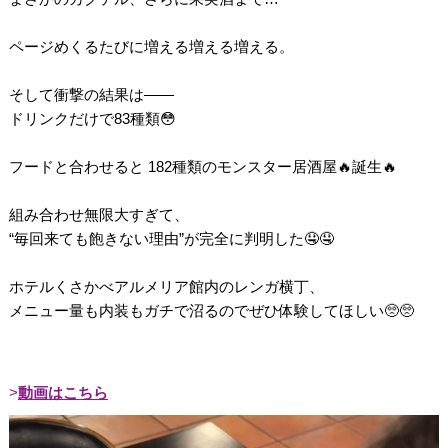
ページめくるたびに増える増える増える。
そして衝撃の結果は――
ドリンクだけで83種類😳
フードと合わせると 182種類のモンスター居酒屋🔥誕生🔥
組み合わせ無限大すぎて、
“毎回来ても飽きない理由”が完全に判明した🤤🤤
ホテルくさかべアルメリア館内のレンガ横丁、
メニュー量も内装もガチで沼るのでぜひ体験してほしい🥺🥺
動画はこちら