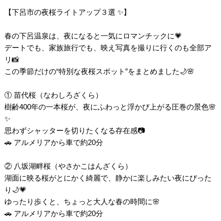
【下呂市の夜桜ライトアップ３選 ✨】
春の下呂温泉は、夜になると一気にロマンチックに💗
デートでも、家族旅行でも、映え写真を撮りに行くのも全部ア
リ📸
この季節だけの“特別な夜桜スポット”をまとめました🌙🌸
① 苗代桜（なわしろざくら）
樹齢400年の一本桜が、夜にふわっと浮かび上がる圧巻の景色🌸
✨
思わずシャッターを切りたくなる存在感📷
🚗 アルメリアから車で約20分
② 八坂湖畔桜（やさかこはんざくら）
湖面に映る桜がとにかく綺麗で、静かに楽しみたい夜にぴった
り🌙💗
ゆったり歩くと、ちょっと大人な春の時間に🌸
🚗 アルメリアから車で約20分