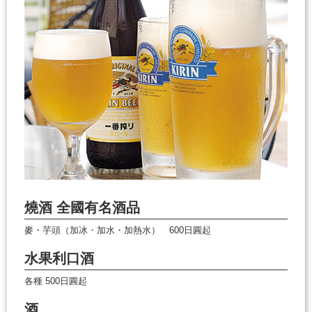
燒酒 全國有名酒品
麥・芋頭（加冰・加水・加熱水） 600日圓起
水果利口酒
各種 500日圓起
酒