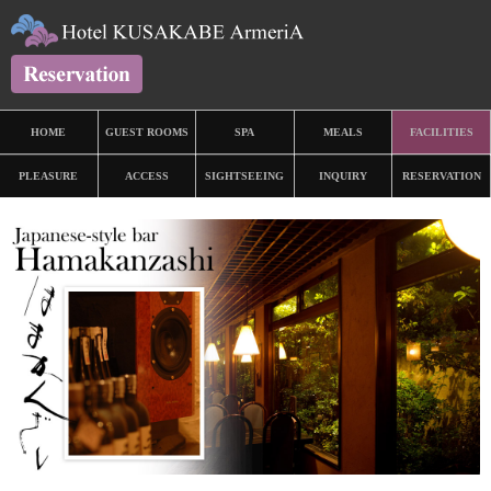
HOME
GUEST ROOMS
SPA
MEALS
FACILITIES
PLEASURE
ACCESS
SIGHTSEEING
INQUIRY
RESERVATION