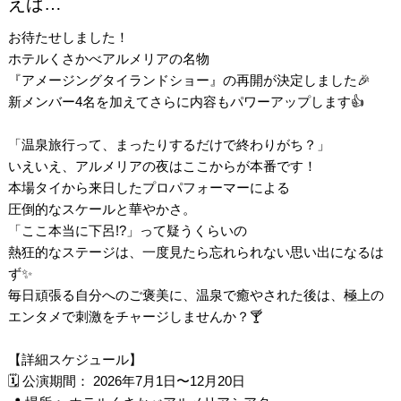
えば…
お待たせしました！
ホテルくさかべアルメリアの名物
『アメージングタイランドショー』の再開が決定しました🎉
新メンバー4名を加えてさらに内容もパワーアップします👍
「温泉旅行って、まったりするだけで終わりがち？」
いえいえ、アルメリアの夜はここからが本番です！
本場タイから来日したプロパフォーマーによる
圧倒的なスケールと華やかさ。
「ここ本当に下呂!?」って疑うくらいの
熱狂的なステージは、一度見たら忘れられない思い出になるは
ず✨
毎日頑張る自分へのご褒美に、温泉で癒やされた後は、極上の
エンタメで刺激をチャージしませんか？🍸
【詳細スケジュール】
🗓 公演期間： 2026年7月1日〜12月20日