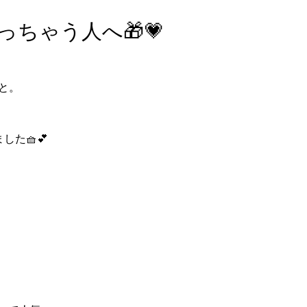
ちゃう人へ🎁💗
と。
した🧺💕