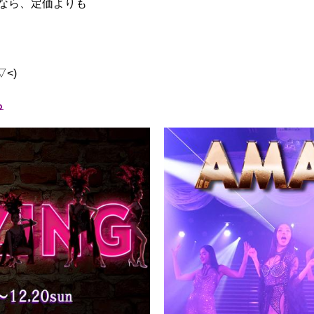
なら、定価よりも
<)
ら