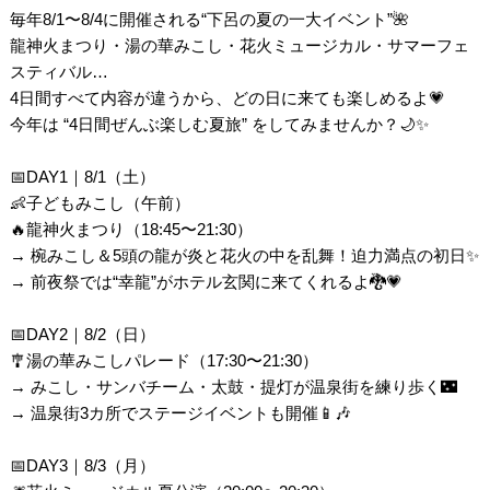
毎年8/1〜8/4に開催される“下呂の夏の一大イベント”🌺
龍神火まつり・湯の華みこし・花火ミュージカル・サマーフェ
スティバル…
4日間すべて内容が違うから、どの日に来ても楽しめるよ💗
今年は “4日間ぜんぶ楽しむ夏旅” をしてみませんか？🌙✨
📅DAY1｜8/1（土）
👶子どもみこし（午前）
🔥龍神火まつり（18:45〜21:30）
→ 椀みこし＆5頭の龍が炎と花火の中を乱舞！迫力満点の初日✨
→ 前夜祭では“幸龍”がホテル玄関に来てくれるよ🐉💗
📅DAY2｜8/2（日）
🎐湯の華みこしパレード（17:30〜21:30）
→ みこし・サンバチーム・太鼓・提灯が温泉街を練り歩く🌃
→ 温泉街3カ所でステージイベントも開催📱🎶
📅DAY3｜8/3（月）