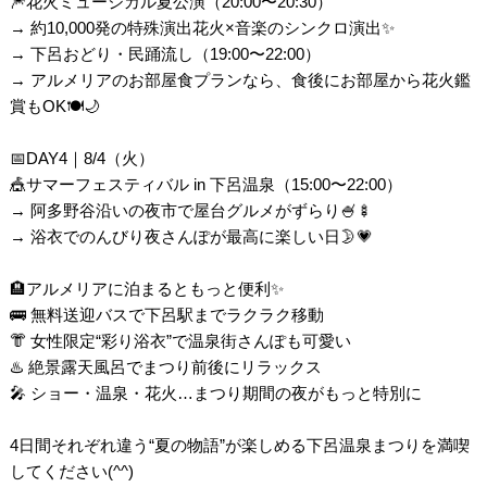
🎆花火ミュージカル夏公演（20:00〜20:30）
→ 約10,000発の特殊演出花火×音楽のシンクロ演出✨
→ 下呂おどり・民踊流し（19:00〜22:00）
→ アルメリアのお部屋食プランなら、食後にお部屋から花火鑑
賞もOK🍽️🌙
📅DAY4｜8/4（火）
🎪サマーフェスティバル in 下呂温泉（15:00〜22:00）
→ 阿多野谷沿いの夜市で屋台グルメがずらり🍧🍢
→ 浴衣でのんびり夜さんぽが最高に楽しい日🌛💗
🏨アルメリアに泊まるともっと便利✨
🚌 無料送迎バスで下呂駅までラクラク移動
👘 女性限定“彩り浴衣”で温泉街さんぽも可愛い
♨️ 絶景露天風呂でまつり前後にリラックス
🎤 ショー・温泉・花火…まつり期間の夜がもっと特別に
4日間それぞれ違う“夏の物語”が楽しめる下呂温泉まつりを満喫
してください(^^)