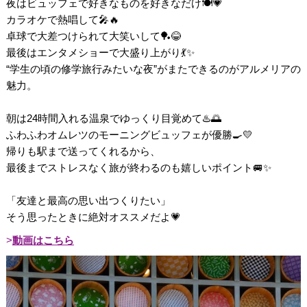
夜はビュッフェで好きなものを好きなだけ🍽️💗
カラオケで熱唱して🎤🔥
卓球で大差つけられて大笑いして🏓😂
最後はエンタメショーで大盛り上がり💃✨
“学生の頃の修学旅行みたいな夜”がまたできるのがアルメリアの
魅力。
朝は24時間入れる温泉でゆっくり目覚めて♨️🌅
ふわふわオムレツのモーニングビュッフェが優勝🍳💛
帰りも駅まで送ってくれるから、
最後までストレスなく旅が終わるのも嬉しいポイント🚐✨
「友達と最高の思い出つくりたい」
そう思ったときに絶対オススメだよ💗
動画はこちら