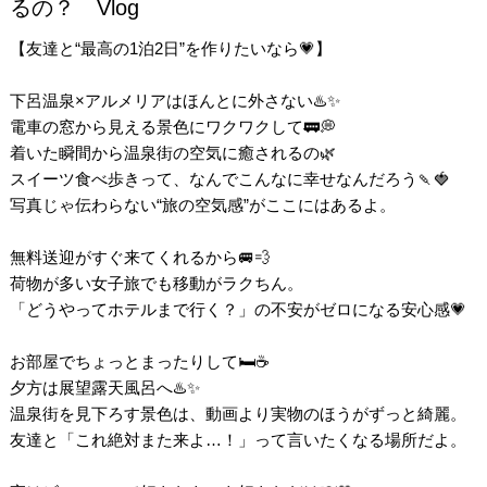
るの？ Vlog
【友達と“最高の1泊2日”を作りたいなら💗】
下呂温泉×アルメリアはほんとに外さない♨️✨
電車の窓から見える景色にワクワクして🚃💭
着いた瞬間から温泉街の空気に癒されるの🌿
スイーツ食べ歩きって、なんでこんなに幸せなんだろう🍡🍓
写真じゃ伝わらない“旅の空気感”がここにはあるよ。
無料送迎がすぐ来てくれるから🚐💨
荷物が多い女子旅でも移動がラクちん。
「どうやってホテルまで行く？」の不安がゼロになる安心感💗
お部屋でちょっとまったりして🛏️☕
夕方は展望露天風呂へ♨️✨
温泉街を見下ろす景色は、動画より実物のほうがずっと綺麗。
友達と「これ絶対また来よ…！」って言いたくなる場所だよ。