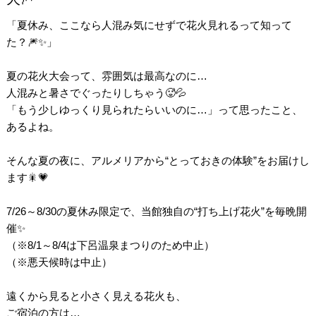
「夏休み、ここなら人混み気にせずで花火見れるって知って
た？🎆✨」
夏の花火大会って、雰囲気は最高なのに…
人混みと暑さでぐったりしちゃう🥵💦
「もう少しゆっくり見られたらいいのに…」って思ったこと、
あるよね。
そんな夏の夜に、アルメリアから“とっておきの体験”をお届けし
ます🎇💗
7/26～8/30の夏休み限定で、当館独自の“打ち上げ花火”を毎晩開
催✨
（※8/1～8/4は下呂温泉まつりのため中止）
（※悪天候時は中止）
遠くから見ると小さく見える花火も、
ご宿泊の方は…