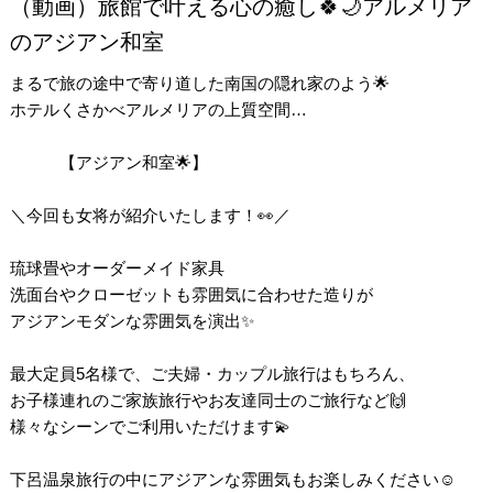
（動画）旅館で叶える心の癒し🍀🌙アルメリア
のアジアン和室
まるで旅の途中で寄り道した南国の隠れ家のよう🌟
ホテルくさかべアルメリアの上質空間…
【アジアン和室🌟】
＼今回も女将が紹介いたします！👀／
琉球畳やオーダーメイド家具
洗面台やクローゼットも雰囲気に合わせた造りが
アジアンモダンな雰囲気を演出✨
最大定員5名様で、ご夫婦・カップル旅行はもちろん、
お子様連れのご家族旅行やお友達同士のご旅行など🙌
様々なシーンでご利用いただけます💫
下呂温泉旅行の中にアジアンな雰囲気もお楽しみください☺️