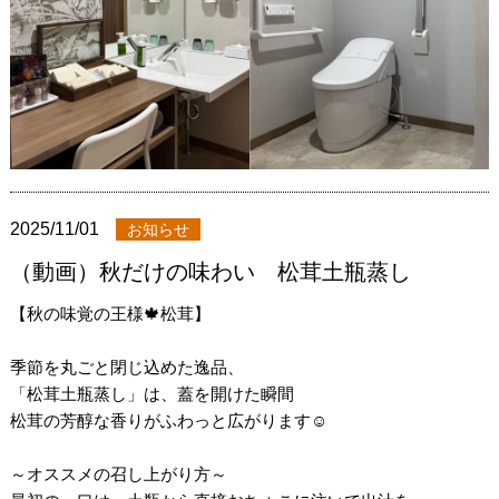
2025/11/01
お知らせ
（動画）秋だけの味わい 松茸土瓶蒸し
【秋の味覚の王様🍁松茸】
季節を丸ごと閉じ込めた逸品、
「松茸土瓶蒸し」は、蓋を開けた瞬間
松茸の芳醇な香りがふわっと広がります☺️
～オススメの召し上がり方～