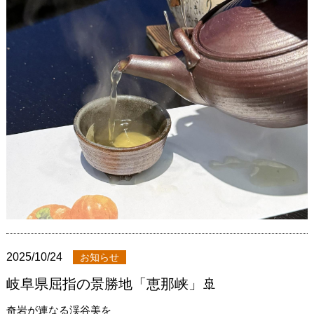
2025/10/24
お知らせ
岐阜県屈指の景勝地「恵那峡」🚢
奇岩が連なる渓谷美を