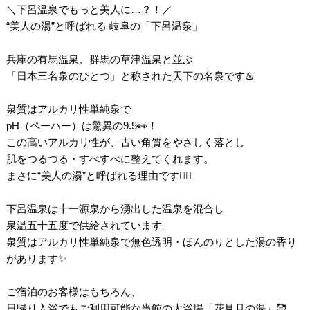
＼下呂温泉でもっと美人に…？！／
“美人の湯”と呼ばれる 岐阜の「下呂温泉」
兵庫の有馬温泉、群馬の草津温泉と並ぶ
「日本三名泉のひとつ」と称された天下の名泉です♨️
泉質はアルカリ性単純泉で
pH（ペーハー）は驚異の9.5👀！
この高いアルカリ性が、古い角質をやさしく落とし
肌をつるつる・すべすべに整えてくれます。
まさに“美人の湯”と呼ばれる理由です🧖‍♀️
下呂温泉は十一源泉から湧出した温泉を混合し
泉温五十五度で供給されています。
泉質はアルカリ性単純泉で無色透明・ほんのりとした湯の香り
があります✨
ご宿泊のお客様はもちろん、
日帰り入浴でもご利用可能な当館の大浴場「花見月の湯」🥰