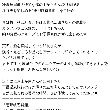
冷暖房完備の快適な船の上からのんびり満喫🎵
渓谷美を楽しめる#恵那峡遊覧船 をご紹介！
春は桜、秋は紅葉、冬は雪景色…四季折々の絶景✨
カップルやご夫婦のデートはもちろん
約30分程のクルーズでお子様も飽きずに楽しめます！
実際に船を操縦している船長さんが
渓谷の見どころや歴史をアナウンスで紹介してくれるので、
ただの移動ではなく
まるで“動く展望台”でのミニツアーのような体験ができますよ👌
（しかも船長さんみんな優しい🥰）
近くにはお土産屋さんや公園もあり
下呂温泉旅行の行き帰りの立ち寄り先として超オススメ🎈
自然に包まれる贅沢な時間、ぜひ体験してみてください🌟
ーーーーーーーーーーーーーーーーーーーー
「恵那峡遊覧船」