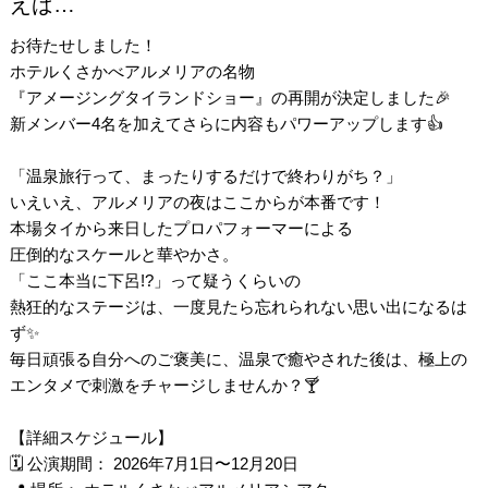
えば…
お待たせしました！
ホテルくさかべアルメリアの名物
『アメージングタイランドショー』の再開が決定しました🎉
新メンバー4名を加えてさらに内容もパワーアップします👍
「温泉旅行って、まったりするだけで終わりがち？」
いえいえ、アルメリアの夜はここからが本番です！
本場タイから来日したプロパフォーマーによる
圧倒的なスケールと華やかさ。
「ここ本当に下呂!?」って疑うくらいの
熱狂的なステージは、一度見たら忘れられない思い出になるは
ず✨
毎日頑張る自分へのご褒美に、温泉で癒やされた後は、極上の
エンタメで刺激をチャージしませんか？🍸
【詳細スケジュール】
🗓 公演期間： 2026年7月1日〜12月20日