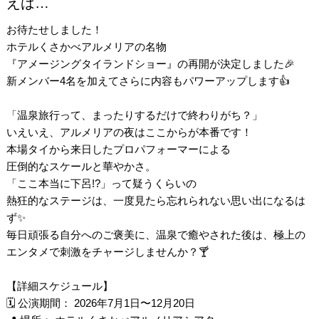
えば…
お待たせしました！
ホテルくさかべアルメリアの名物
『アメージングタイランドショー』の再開が決定しました🎉
新メンバー4名を加えてさらに内容もパワーアップします👍
「温泉旅行って、まったりするだけで終わりがち？」
いえいえ、アルメリアの夜はここからが本番です！
本場タイから来日したプロパフォーマーによる
圧倒的なスケールと華やかさ。
「ここ本当に下呂!?」って疑うくらいの
熱狂的なステージは、一度見たら忘れられない思い出になるは
ず✨
毎日頑張る自分へのご褒美に、温泉で癒やされた後は、極上の
エンタメで刺激をチャージしませんか？🍸
【詳細スケジュール】
🗓 公演期間： 2026年7月1日〜12月20日