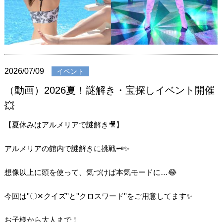
2026/07/09
イベント
（動画）2026夏！謎解き・宝探しイベント開催
💥
【夏休みはアルメリアで謎解き🎥】
アルメリアの館内で謎解きに挑戦🗝️✨
想像以上に頭を使って、気づけば本気モードに…😂
今回は''〇‪✕‬‪‪クイズ''と''クロスワード''をご用意してます✨️
お子様から大人まで！