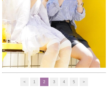
<
1
2
3
4
5
>