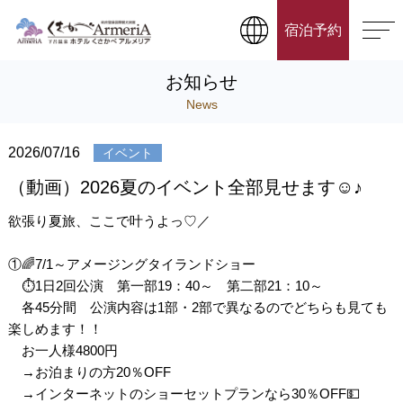
宿泊予約
お知らせ
News
2026/07/16
イベント
（動画）2026夏のイベント全部見せます☺♪
欲張り夏旅、ここで叶うよっ♡／
①🌈7/1～アメージングタイランドショー
⏱1日2回公演 第一部19：40～ 第二部21：10～
各45分間 公演内容は1部・2部で異なるのでどちらも見ても
楽しめます！！
お一人様4800円
→お泊まりの方20％OFF
→インターネットのショーセットプランなら30％OFF💵