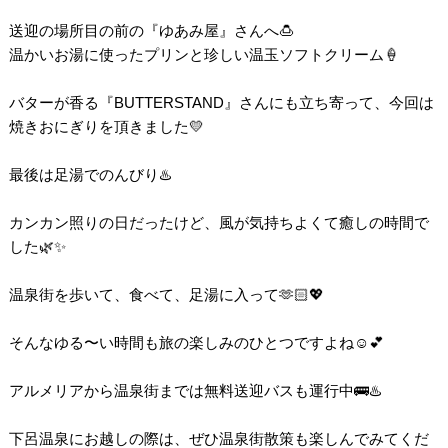
送迎の場所目の前の『ゆあみ屋』さんへ🍮
温かいお湯に使ったプリンと珍しい温玉ソフトクリーム🍦
バターが香る『BUTTERSTAND』さんにも立ち寄って、今回は
焼きおにぎりを頂きました💛
最後は足湯でのんびり♨️
カンカン照りの日だったけど、風が気持ちよくて癒しの時間で
した🌿✨
温泉街を歩いて、食べて、足湯に入って🫶🏻💖
そんなゆる〜い時間も旅の楽しみのひとつですよね☺️💕
アルメリアから温泉街までは無料送迎バスも運行中🚌♨️
下呂温泉にお越しの際は、ぜひ温泉街散策も楽しんでみてくだ