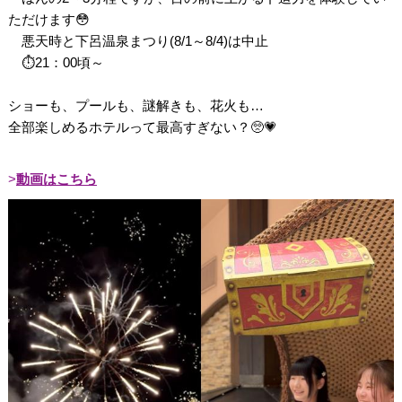
ただけます😳
悪天時と下呂温泉まつり(8/1～8/4)は中止
⏱21：00頃～
ショーも、プールも、謎解きも、花火も…
全部楽しめるホテルって最高すぎない？🥺💗
動画はこちら