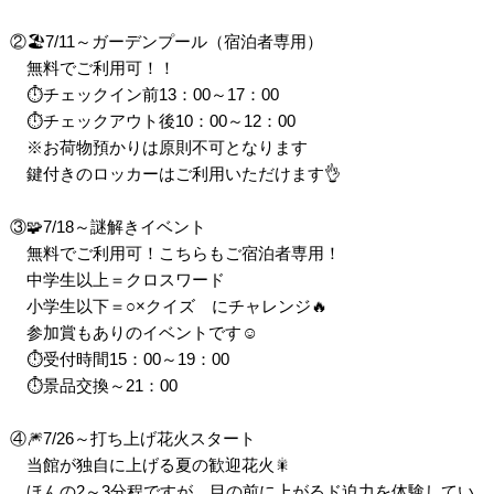
②🏖️7/11～ガーデンプール（宿泊者専用）
無料でご利用可！！
⏱チェックイン前13：00～17：00
⏱チェックアウト後10：00～12：00
※お荷物預かりは原則不可となります
鍵付きのロッカーはご利用いただけます👌
③🧩7/18～謎解きイベント
無料でご利用可！こちらもご宿泊者専用！
中学生以上＝クロスワード
小学生以下＝○×クイズ にチャレンジ🔥
参加賞もありのイベントです☺️
⏱受付時間15：00～19：00
⏱景品交換～21：00
④🎆7/26～打ち上げ花火スタート
当館が独自に上げる夏の歓迎花火🎇
ほんの2～3分程ですが、目の前に上がるド迫力を体験してい