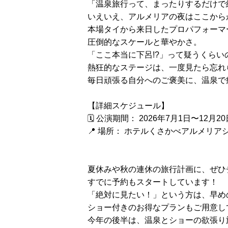
「温泉旅行って、まったりするだけで
いえいえ、アルメリアの夜はここから
本場タイから来日したプロパフォーマ
圧倒的なスケールと華やかさ。
「ここ本当に下呂!?」って疑うくらい
熱狂的なステージは、一度見たら忘れ
毎日頑張る自分へのご褒美に、温泉で
【詳細スケジュール】
🗓 公演期間： 2026年7月1日〜12月20
📍 場所： ホテルくさかべアルメリア
夏休みや秋の連休の旅行計画に、ぜひ
すでに予約もスタートしています！
「絶対に見たい！」という方は、早め
ショー付きのお得なプランもご用意し
今年の後半は、温泉とショーの欲張り旅