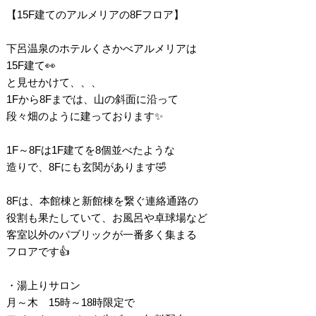
【15F建てのアルメリアの8Fフロア】
下呂温泉のホテルくさかべアルメリアは
15F建て👀
と見せかけて、、、
1Fから8Fまでは、山の斜面に沿って
段々畑のように建っております✨
1F～8Fは1F建てを8個並べたような
造りで、8Fにも玄関があります🤣
8Fは、本館棟と新館棟を繋ぐ連絡通路の
役割も果たしていて、お風呂や卓球場など
客室以外のパブリックが一番多く集まる
フロアです👍
・湯上りサロン
月～木 15時～18時限定で