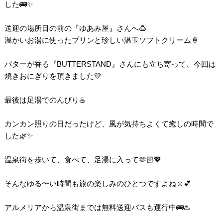
した🚌✨
送迎の場所目の前の『ゆあみ屋』さんへ🍮
温かいお湯に使ったプリンと珍しい温玉ソフトクリーム🍦
バターが香る『BUTTERSTAND』さんにも立ち寄って、今回は
焼きおにぎりを頂きました💛
最後は足湯でのんびり♨️
カンカン照りの日だったけど、風が気持ちよくて癒しの時間で
した🌿✨
温泉街を歩いて、食べて、足湯に入って🫶🏻💖
そんなゆる〜い時間も旅の楽しみのひとつですよね☺️💕
アルメリアから温泉街までは無料送迎バスも運行中🚌♨️