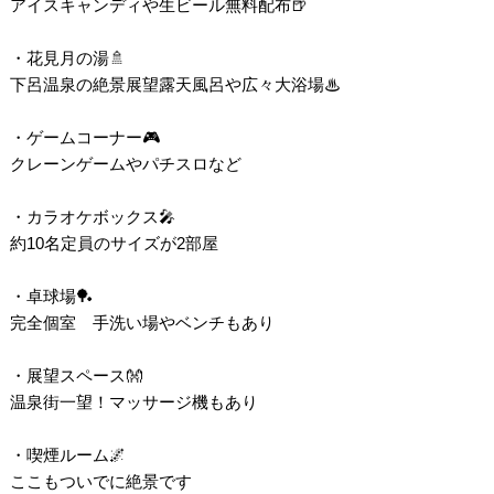
アイスキャンディや生ビール無料配布🍺
・花見月の湯🚿
下呂温泉の絶景展望露天風呂や広々大浴場♨
・ゲームコーナー🎮
クレーンゲームやパチスロなど
・カラオケボックス🎤
約10名定員のサイズが2部屋
・卓球場🏓
完全個室 手洗い場やベンチもあり
・展望スペース👐
温泉街一望！マッサージ機もあり
・喫煙ルーム🌌
ここもついでに絶景です