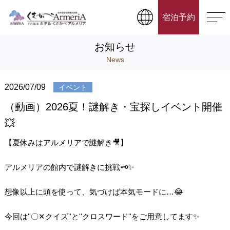
宿泊予約
お知らせ
News
2026/07/09
イベント
（動画）2026夏！謎解き・宝探しイベント開催
💥
【夏休みはアルメリアで謎解き🎥】
アルメリアの館内で謎解きに挑戦🗝️✨
想像以上に頭を使って、気づけば本気モードに…😂
今回は''〇‪✕‬‪‪クイズ''と''クロスワード''をご用意してます✨️