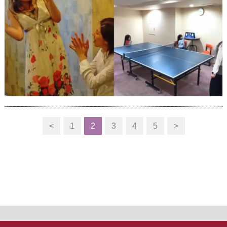
<
1
2
3
4
5
>